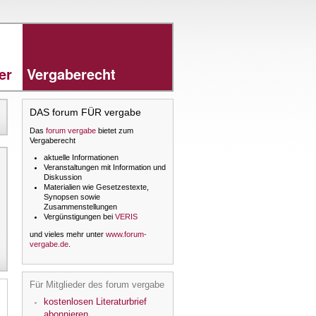
rer
Vergaberecht
DAS forum FÜR vergabe
Das
forum vergabe
bietet zum
Vergaberecht
aktuelle Informationen
Veranstaltungen mit Information und
Diskussion
Materialien wie Gesetzestexte,
Synopsen sowie
Zusammenstellungen
Vergünstigungen bei
VERIS
und vieles mehr unter
www.forum-
vergabe.de
.
Für Mitglieder des forum vergabe
kostenlosen Literaturbrief
abonnieren