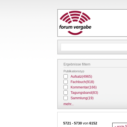
Ergebnisse filtern
Publikationstyp
Aufsatz
(4965)
Fachbuch
(918)
Kommentar
(166)
Tagungsband
(83)
Sammlung
(19)
mehr...
5721 - 5730
von
6152
Seitennu
Erste Sei
« erste S