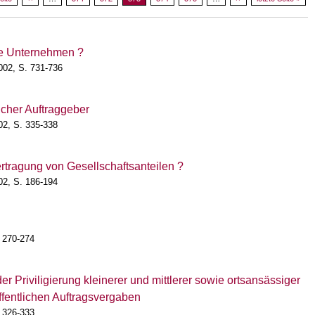
he Unternehmen ?
002, S. 731-736
icher Auftraggeber
02, S. 335-338
rtragung von Gesellschaftsanteilen ?
02, S. 186-194
 270-274
r Priviligierung kleinerer und mittlerer sowie ortsansässiger
entlichen Auftragsvergaben
 326-333