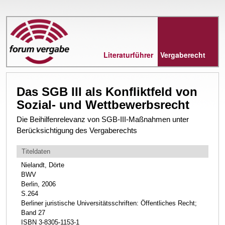
Direkt
zum
Inhalt
Literaturführer
Vergaberecht
Das SGB III als Konfliktfeld von
Sozial- und Wettbewerbsrecht
Die Beihilfenrelevanz von SGB-III-Maßnahmen unter
Berücksichtigung des Vergaberechts
Titeldaten
Nielandt, Dörte
BWV
Berlin, 2006
S.264
Berliner juristische Universitätsschriften: Öffentliches Recht;
Band 27
ISBN 3-8305-1153-1