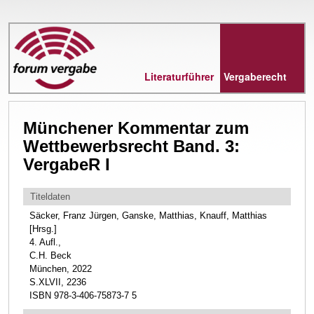
Direkt
zum
Inhalt
Literaturführer
Vergaberecht
Münchener Kommentar zum
Wettbewerbsrecht Band. 3:
VergabeR I
Titeldaten
Säcker, Franz Jürgen, Ganske, Matthias, Knauff, Matthias
[Hrsg.]
4. Aufl.,
C.H. Beck
München, 2022
S.XLVII, 2236
ISBN 978-3-406-75873-7 5