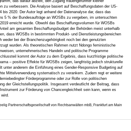
mm, das darauf abzielt, den Zugang frauengeführter kleiner
en zu verbessern. Die Analyse basiert auf Beschaffungsdaten der US-
 bis 2020. Der Autor legt anhand der Datenanalyse dar, dass das
tens 5 % der Bundesaufträge an WOSBs zu vergeben, im untersuchten
d 2019 erreicht wurde. Obwohl das Beschaffungsvolumen für WOSBs
ve Anteil am gesamten Beschaffungsbudget der Behörden meist unterhalb
igen, dass WOSBs in bestimmten Produkt- und Dienstleistungsbereichen
ch weder bei der Branchenzugehörigkeit noch bei den genutzten
rzugt wurden. Als theoretischen Rahmen nutzt Ndongo feministische
hinweisen, unternehmerisches Handeln und politische Programme
chlussteil kommt der Autor zu dem Ergebnis, dass kurzfristige politische
a – positive Effekte für WOSBs zeigen, langfristig jedoch strukturelle
lt unter anderem die Einführung eines Gender-Responsive Budgeting auf
te Mittelverwendung systematisch zu verankern. Zudem regt er weitere
emiebedingter Förderprogramme oder zur Rolle von politischen
g der Gleichstellungspolitik. Insgesamt verdeutlicht der Beitrag, dass
s Instrument zur Förderung von Chancengleichheit sein kann, wenn es
 wird.
eelig Partnerschaftsgesellschaft von Rechtsanwälten mbB, Frankfurt am Main