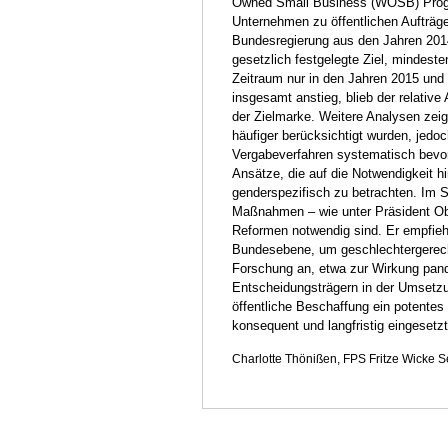
Owned Small Business (WOSB) Progra
Unternehmen zu öffentlichen Aufträg
Bundesregierung aus den Jahren 2014
gesetzlich festgelegte Ziel, mindes
Zeitraum nur in den Jahren 2015 un
insgesamt anstieg, blieb der relati
der Zielmarke. Weitere Analysen ze
häufiger berücksichtigt wurden, jedo
Vergabeverfahren systematisch bevo
Ansätze, die auf die Notwendigkeit 
genderspezifisch zu betrachten. Im S
Maßnahmen – wie unter Präsident Obam
Reformen notwendig sind. Er empfieh
Bundesebene, um geschlechtergerech
Forschung an, etwa zur Wirkung pand
Entscheidungsträgern in der Umsetzun
öffentliche Beschaffung ein potente
konsequent und langfristig eingesetzt
Charlotte Thönißen, FPS Fritze Wicke S