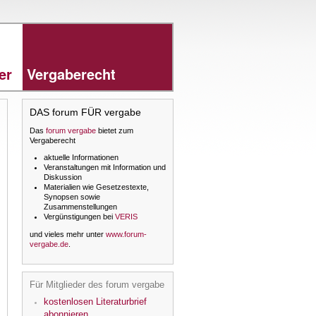
rer
Vergaberecht
DAS forum FÜR vergabe
Das
forum vergabe
bietet zum
Vergaberecht
aktuelle Informationen
Veranstaltungen mit Information und
Diskussion
Materialien wie Gesetzestexte,
Synopsen sowie
Zusammenstellungen
Vergünstigungen bei
VERIS
und vieles mehr unter
www.forum-
vergabe.de
.
Für Mitglieder des forum vergabe
kostenlosen Literaturbrief
abonnieren