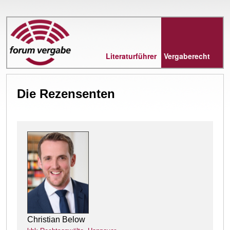
Direkt
zum
Inhalt
Literaturführer
Vergaberecht
Die Rezensenten
Christian Below