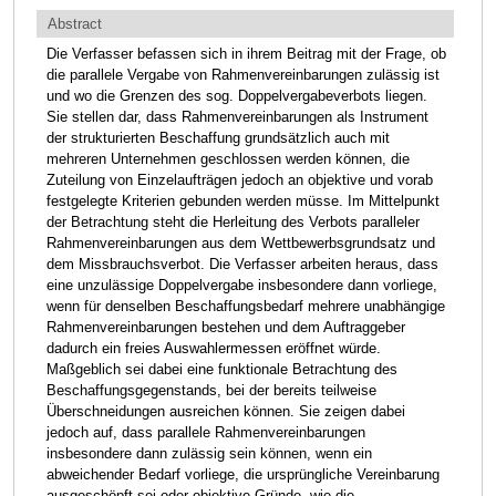
Abstract
Die Verfasser befassen sich in ihrem Beitrag mit der Frage, ob
die parallele Vergabe von Rahmenvereinbarungen zulässig ist
und wo die Grenzen des sog. Doppelvergabeverbots liegen.
Sie stellen dar, dass Rahmenvereinbarungen als Instrument
der strukturierten Beschaffung grundsätzlich auch mit
mehreren Unternehmen geschlossen werden können, die
Zuteilung von Einzelaufträgen jedoch an objektive und vorab
festgelegte Kriterien gebunden werden müsse. Im Mittelpunkt
der Betrachtung steht die Herleitung des Verbots paralleler
Rahmenvereinbarungen aus dem Wettbewerbsgrundsatz und
dem Missbrauchsverbot. Die Verfasser arbeiten heraus, dass
eine unzulässige Doppelvergabe insbesondere dann vorliege,
wenn für denselben Beschaffungsbedarf mehrere unabhängige
Rahmenvereinbarungen bestehen und dem Auftraggeber
dadurch ein freies Auswahlermessen eröffnet würde.
Maßgeblich sei dabei eine funktionale Betrachtung des
Beschaffungsgegenstands, bei der bereits teilweise
Überschneidungen ausreichen können. Sie zeigen dabei
jedoch auf, dass parallele Rahmenvereinbarungen
insbesondere dann zulässig sein können, wenn ein
abweichender Bedarf vorliege, die ursprüngliche Vereinbarung
ausgeschöpft sei oder objektive Gründe, wie die