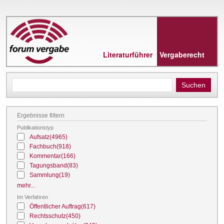
Direkt
zum
Inhalt
Literaturführer
Vergaberecht
Ergebnisse filtern
Publikationstyp
Aufsatz
(4965)
Fachbuch
(918)
Kommentar
(166)
Tagungsband
(83)
Sammlung
(19)
mehr...
Im Verfahren
Öffentlicher Auftrag
(617)
Rechtsschutz
(450)