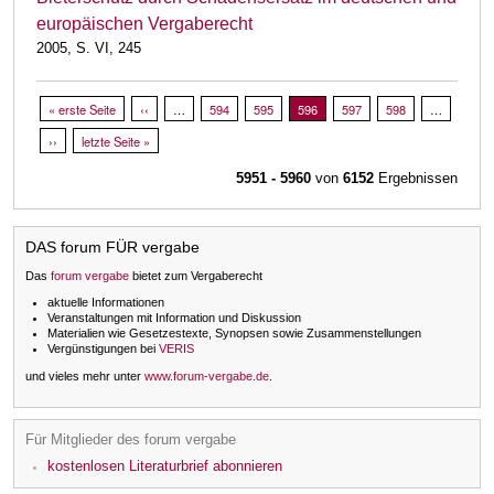
europäischen Vergaberecht
2005, S. VI, 245
Seitennummerierung
Erste Seite
« erste Seite
Vorherige Seite
‹‹
…
Page
594
Page
595
Aktuelle Seite
596
Page
597
Page
598
…
Nächste Seite
››
Letzte Seite
letzte Seite »
5951 - 5960
von
6152
Ergebnissen
DAS forum FÜR vergabe
Das
forum vergabe
bietet zum Vergaberecht
aktuelle Informationen
Veranstaltungen mit Information und Diskussion
Materialien wie Gesetzestexte, Synopsen sowie Zusammenstellungen
Vergünstigungen bei
VERIS
und vieles mehr unter
www.forum-vergabe.de
.
Für Mitglieder des forum vergabe
kostenlosen Literaturbrief abonnieren