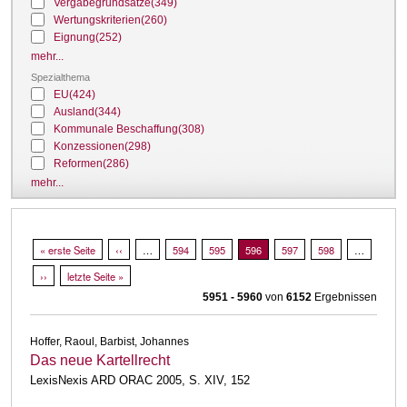
Vergabegrundsätze
(349)
Wertungskriterien
(260)
Eignung
(252)
mehr...
Spezialthema
EU
(424)
Ausland
(344)
Kommunale Beschaffung
(308)
Konzessionen
(298)
Reformen
(286)
mehr...
Seitennummerierung
Erste Seite
« erste Seite
Vorherige Seite
‹‹
…
Page
594
Page
595
Aktuelle Seite
596
Page
597
Page
598
…
Nächste Seite
››
Letzte Seite
letzte Seite »
5951 - 5960
von
6152
Ergebnissen
Hoffer, Raoul, Barbist, Johannes
Das neue Kartellrecht
LexisNexis ARD ORAC 2005, S. XIV, 152