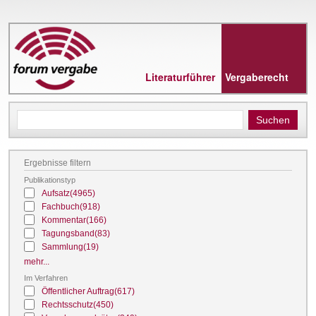
Direkt
zum
Inhalt
Literaturführer
Vergaberecht
Ergebnisse filtern
Publikationstyp
Aufsatz
(4965)
Fachbuch
(918)
Kommentar
(166)
Tagungsband
(83)
Sammlung
(19)
mehr...
Im Verfahren
Öffentlicher Auftrag
(617)
Rechtsschutz
(450)