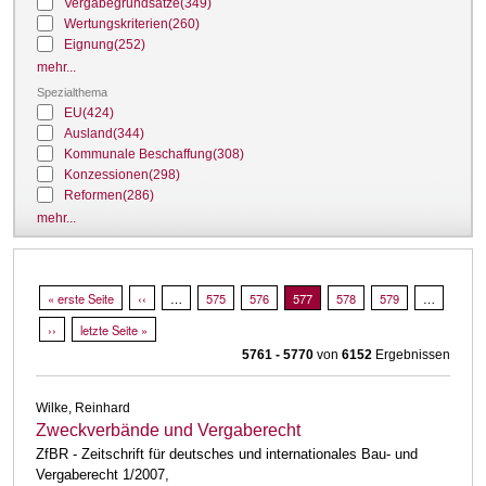
Vergabegrundsätze
(349)
Wertungskriterien
(260)
Eignung
(252)
mehr...
Spezialthema
EU
(424)
Ausland
(344)
Kommunale Beschaffung
(308)
Konzessionen
(298)
Reformen
(286)
mehr...
Seitennummerierung
Erste Seite
« erste Seite
Vorherige Seite
‹‹
…
Page
575
Page
576
Aktuelle Seite
577
Page
578
Page
579
…
Nächste Seite
››
Letzte Seite
letzte Seite »
5761 - 5770
von
6152
Ergebnissen
Wilke, Reinhard
Zweckverbände und Vergaberecht
ZfBR - Zeitschrift für deutsches und internationales Bau- und
Vergaberecht 1/2007,