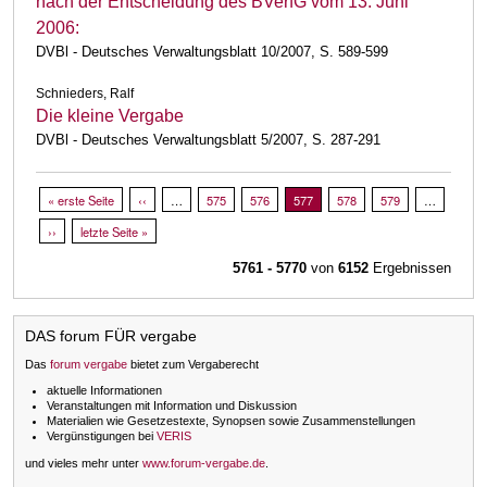
nach der Entscheidung des BVerfG vom 13. Juni
2006:
DVBl - Deutsches Verwaltungsblatt 10/2007, S. 589-599
Schnieders, Ralf
Die kleine Vergabe
DVBl - Deutsches Verwaltungsblatt 5/2007, S. 287-291
Seitennummerierung
Erste Seite
« erste Seite
Vorherige Seite
‹‹
…
Page
575
Page
576
Aktuelle Seite
577
Page
578
Page
579
…
Nächste Seite
››
Letzte Seite
letzte Seite »
5761 - 5770
von
6152
Ergebnissen
DAS forum FÜR vergabe
Das
forum vergabe
bietet zum Vergaberecht
aktuelle Informationen
Veranstaltungen mit Information und Diskussion
Materialien wie Gesetzestexte, Synopsen sowie Zusammenstellungen
Vergünstigungen bei
VERIS
und vieles mehr unter
www.forum-vergabe.de
.