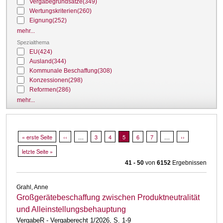
Vergabegrundsätze
(349)
Wertungskriterien
(260)
Eignung
(252)
mehr...
Spezialthema
EU
(424)
Ausland
(344)
Kommunale Beschaffung
(308)
Konzessionen
(298)
Reformen
(286)
mehr...
Seitennummerierung
Erste Seite
« erste Seite
Vorherige Seite
‹‹
…
Page
3
Page
4
Aktuelle Seite
5
Page
6
Page
7
…
Nächste Seite
››
Letzte Seite
letzte Seite »
41 - 50
von
6152
Ergebnissen
Grahl, Anne
Großgerätebeschaffung zwischen Produktneutralität
und Alleinstellungsbehauptung
VergabeR - Vergaberecht 1/2026, S. 1-9