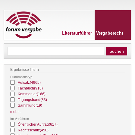
Direkt
zum
Inhalt
Literaturführer
Vergaberecht
Ergebnisse filtern
Publikationstyp
Aufsatz
(4965)
Fachbuch
(918)
Kommentar
(166)
Tagungsband
(83)
Sammlung
(19)
mehr...
Im Verfahren
Öffentlicher Auftrag
(617)
Rechtsschutz
(450)