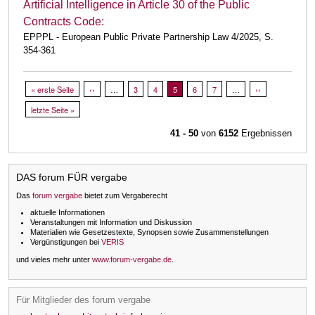
Artificial Intelligence in Article 30 of the Public
Contracts Code:
EPPPL - European Public Private Partnership Law 4/2025, S.
354-361
Seitennummerierung
Erste Seite
« erste Seite
Vorherige Seite
‹‹
…
Page
3
Page
4
Aktuelle Seite
5
Page
6
Page
7
…
Nächste Seite
››
Letzte Seite
letzte Seite »
41 - 50
von
6152
Ergebnissen
DAS forum FÜR vergabe
Das
forum vergabe
bietet zum Vergaberecht
aktuelle Informationen
Veranstaltungen mit Information und Diskussion
Materialien wie Gesetzestexte, Synopsen sowie Zusammenstellungen
Vergünstigungen bei
VERIS
und vieles mehr unter
www.forum-vergabe.de
.
Für Mitglieder des forum vergabe