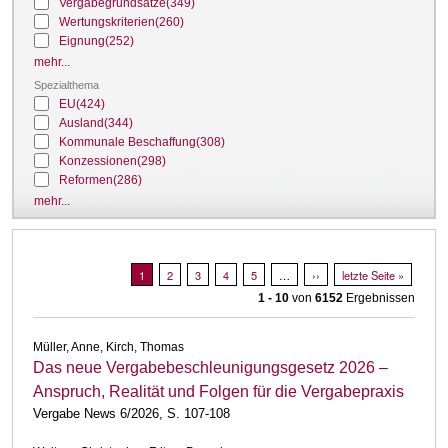
Vergabegrundsätze
(349)
Wertungskriterien
(260)
Eignung
(252)
mehr...
Spezialthema
EU
(424)
Ausland
(344)
Kommunale Beschaffung
(308)
Konzessionen
(298)
Reformen
(286)
mehr...
Seitennummerierung
Aktuelle Seite
1
Page
2
Page
3
Page
4
Page
5
…
Nächste Seite
››
Letzte Seite
letzte Seite »
1 - 10
von
6152
Ergebnissen
Müller, Anne, Kirch, Thomas
Das neue Vergabebeschleunigungsgesetz 2026 –
Anspruch, Realität und Folgen für die Vergabepraxis
Vergabe News 6/2026, S. 107-108