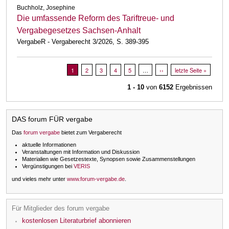
Buchholz, Josephine
Die umfassende Reform des Tariftreue- und
Vergabegesetzes Sachsen-Anhalt
VergabeR - Vergaberecht 3/2026, S. 389-395
Seitennummerierung
Aktuelle Seite
1
Page
2
Page
3
Page
4
Page
5
…
Nächste Seite
››
Letzte Seite
letzte Seite »
1 - 10
von
6152
Ergebnissen
DAS forum FÜR vergabe
Das
forum vergabe
bietet zum Vergaberecht
aktuelle Informationen
Veranstaltungen mit Information und Diskussion
Materialien wie Gesetzestexte, Synopsen sowie Zusammenstellungen
Vergünstigungen bei
VERIS
und vieles mehr unter
www.forum-vergabe.de
.
Für Mitglieder des forum vergabe
kostenlosen Literaturbrief abonnieren