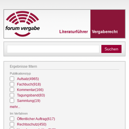
Direkt
zum
Inhalt
Literaturführer
Vergaberecht
Ergebnisse filtern
Publikationstyp
Aufsatz
(4965)
Fachbuch
(918)
Kommentar
(166)
Tagungsband
(83)
Sammlung
(19)
mehr...
Im Verfahren
Öffentlicher Auftrag
(617)
Rechtsschutz
(450)