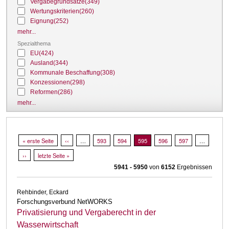
Vergabegrundsätze
(349)
Wertungskriterien
(260)
Eignung
(252)
mehr...
Spezialthema
EU
(424)
Ausland
(344)
Kommunale Beschaffung
(308)
Konzessionen
(298)
Reformen
(286)
mehr...
Seitennummerierung
Erste Seite
« erste Seite
Vorherige Seite
‹‹
…
Page
593
Page
594
Aktuelle Seite
595
Page
596
Page
597
…
Nächste Seite
››
Letzte Seite
letzte Seite »
5941 - 5950
von
6152
Ergebnissen
Rehbinder, Eckard
Forschungsverbund NetWORKS
Privatisierung und Vergaberecht in der
Wasserwirtschaft