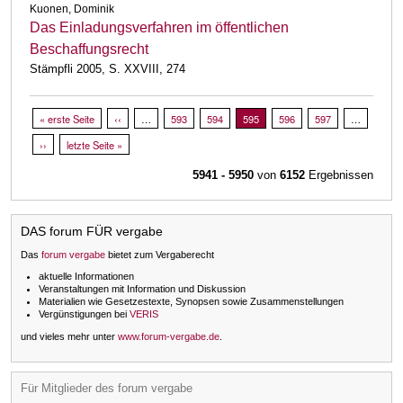
Kuonen, Dominik
Das Einladungsverfahren im öffentlichen
Beschaffungsrecht
Stämpfli 2005, S. XXVIII, 274
Seitennummerierung
Erste Seite
« erste Seite
Vorherige Seite
‹‹
…
Page
593
Page
594
Aktuelle Seite
595
Page
596
Page
597
…
Nächste Seite
››
Letzte Seite
letzte Seite »
5941 - 5950
von
6152
Ergebnissen
DAS forum FÜR vergabe
Das
forum vergabe
bietet zum Vergaberecht
aktuelle Informationen
Veranstaltungen mit Information und Diskussion
Materialien wie Gesetzestexte, Synopsen sowie Zusammenstellungen
Vergünstigungen bei
VERIS
und vieles mehr unter
www.forum-vergabe.de
.
Für Mitglieder des forum vergabe