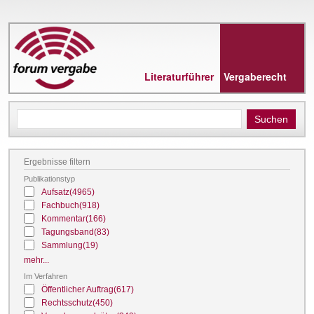
Direkt
zum
Inhalt
Literaturführer
Vergaberecht
Ergebnisse filtern
Publikationstyp
Aufsatz
(4965)
Fachbuch
(918)
Kommentar
(166)
Tagungsband
(83)
Sammlung
(19)
mehr...
Im Verfahren
Öffentlicher Auftrag
(617)
Rechtsschutz
(450)