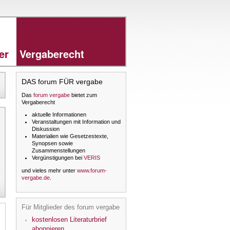
rer
Vergaberecht
DAS forum FÜR vergabe
Das
forum vergabe
bietet zum
Vergaberecht
aktuelle Informationen
Veranstaltungen mit Information und
Diskussion
Materialien wie Gesetzestexte,
Synopsen sowie
Zusammenstellungen
Vergünstigungen bei
VERIS
und vieles mehr unter
www.forum-
vergabe.de
.
Für Mitglieder des forum vergabe
kostenlosen Literaturbrief
abonnieren