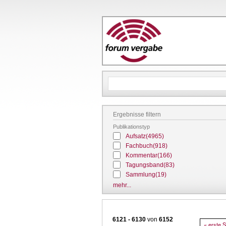
Ergebnisse filtern
Publikationstyp
Aufsatz
(4965)
Fachbuch
(918)
Kommentar
(166)
Tagungsband
(83)
Sammlung
(19)
mehr...
6121 - 6130
von
6152
Seitennu
Erste Sei
« erste S