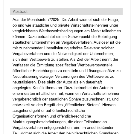
Abstract
Aus der Monatsinfo 7/2025: Die Arbeit widmet sich der Frage,
ob und wie staatliche und private
Wirtschaftsteilnehmer unter
vergleichbaren Wettbewerbsbedingungen am Markt teilnehmen
können.
Dazu betrachtet sie im Schwerpunkt die Beteiligung
staatlicher Unternehmen an Vergabeverfahren.
Auslöser ist die
mit zunehmender Liberalisierung erhöhte Relevanz solcher
Vergabeverfahren und die
Notwendigkeit der Unternehmen,
sich dem Wettbewerb zu stellen. Als Ziel der Arbeit nennt der
Verfasser
die Ermittlung spezifischer Wettbewerbsvorteile
öffentlicher Einrichtungen zu ermitteln und
Lösungsansätze zu
Neutralisierung etwaiger Verzerrungen des Wettbewerbs zu
neutralisieren. Dies sieht
der Autor als ein dauerhaft
angelegtes Konfliktthema an. Dazu betrachtet der Autor in
einem ersten
inhaltlichen Teil, wann ein Wirtschaftsteilnehmer
vergaberechtlich der staatlichen Sphäre zuzurechnen ist,
und
entwickelt so den Begriff des „öffentlichen Bieters“. Hiervon
ausgehend geht er auf öffentlichrechtliche
Organisationsformen und öffentlich-rechtliche
Marktzugangsbeschränkungen, die einer
Teilnahme an
Vergabeverfahren entgegenstehen, ein. Im anschließenden
Teil widmet sich die Arbeit den
beihilferechtlichen Grundlagen,