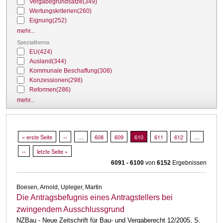
Vergabegrundsätze
(349)
Wertungskriterien
(260)
Eignung
(252)
mehr...
Spezialthema
EU
(424)
Ausland
(344)
Kommunale Beschaffung
(308)
Konzessionen
(298)
Reformen
(286)
mehr...
Seitennummerierung
Erste Seite
« erste Seite
Vorherige Seite
‹‹
…
Page
608
Page
609
Aktuelle Seite
610
Page
611
Page
612
…
Nächste Seite
››
Letzte Seite
letzte Seite »
6091 - 6100
von
6152
Ergebnissen
Boesen, Arnold, Upleger, Martin
Die Antragsbefugnis eines Antragstellers bei
zwingendem Ausschlussgrund
NZBau - Neue Zeitschrift für Bau- und Vergaberecht 12/2005, S.