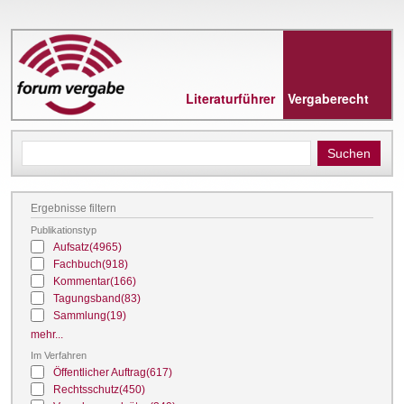
Direkt
zum
Inhalt
Literaturführer
Vergaberecht
Ergebnisse filtern
Publikationstyp
Aufsatz
(4965)
Fachbuch
(918)
Kommentar
(166)
Tagungsband
(83)
Sammlung
(19)
mehr...
Im Verfahren
Öffentlicher Auftrag
(617)
Rechtsschutz
(450)