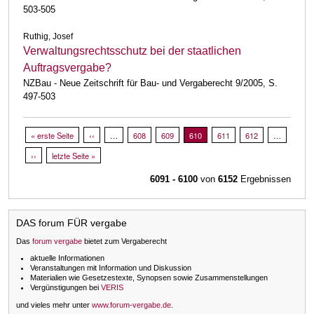
503-505
Ruthig, Josef
Verwaltungsrechtsschutz bei der staatlichen
Auftragsvergabe?
NZBau - Neue Zeitschrift für Bau- und Vergaberecht 9/2005, S.
497-503
Seitennummerierung
Erste Seite
« erste Seite
Vorherige Seite
‹‹
…
Page
608
Page
609
Aktuelle Seite
610
Page
611
Page
612
…
Nächste Seite
››
Letzte Seite
letzte Seite »
6091 - 6100
von
6152
Ergebnissen
DAS forum FÜR vergabe
Das
forum vergabe
bietet zum Vergaberecht
aktuelle Informationen
Veranstaltungen mit Information und Diskussion
Materialien wie Gesetzestexte, Synopsen sowie Zusammenstellungen
Vergünstigungen bei
VERIS
und vieles mehr unter
www.forum-vergabe.de
.