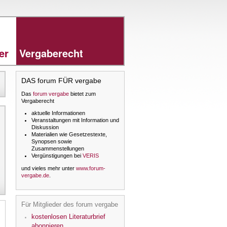
rer
Vergaberecht
DAS forum FÜR vergabe
Das
forum vergabe
bietet zum
Vergaberecht
aktuelle Informationen
Veranstaltungen mit Information und
Diskussion
Materialien wie Gesetzestexte,
Synopsen sowie
Zusammenstellungen
Vergünstigungen bei
VERIS
und vieles mehr unter
www.forum-
vergabe.de
.
Für Mitglieder des forum vergabe
kostenlosen Literaturbrief
abonnieren