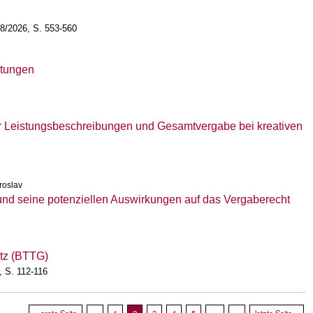
t 8/2026, S. 553-560
stungen
er Leistungsbeschreibungen und Gesamtvergabe bei kreativen
roslav
d seine potenziellen Auswirkungen auf das Vergaberecht
tz (BTTG)
, S. 112-116
Seitennummerierung