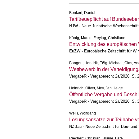
Benkert, Daniel
Tariftreuepflicht auf Bundesebe
NJW - Neue Juristische Wochenschrift
König, Marco; Freytag, Christiane
Entwicklung des europäischen 
EuZW - Europäische Zeitschrift für Wi
Bangert, Hendrik, Eßig, Michael, Glas, A
Wettbewerb in der Verteidigun
VergabeR - Vergaberecht 2a/2026, S. 
Heinrich, Oliver, Mey, Jan Helge
Öffentliche Vergabe und Besch
VergabeR - Vergaberecht 2a/2026, S. 
Weiß, Wolfgang
Lösungsansätze zur Teilhabe vo
NZBau - Neue Zeitschrift für Bau- und
Riechert, Christian, Blume, Lara