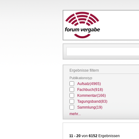
Ergebnisse filtern
Publikationstyp
Aufsatz
(4965)
Fachbuch
(918)
Kommentar
(166)
Tagungsband
(83)
Sammlung
(19)
mehr...
11 - 20
von
6152
Ergebnissen