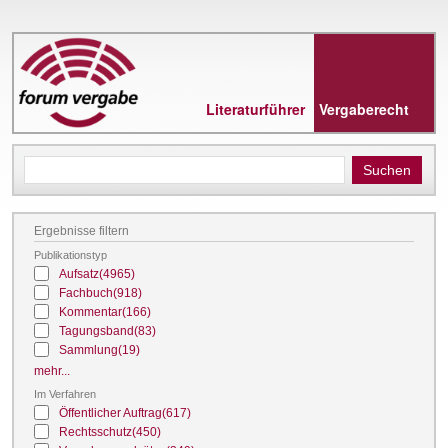
Direkt
zum
Inhalt
Literaturführer
Vergaberecht
Ergebnisse filtern
Publikationstyp
Aufsatz
(4965)
Fachbuch
(918)
Kommentar
(166)
Tagungsband
(83)
Sammlung
(19)
mehr...
Im Verfahren
Öffentlicher Auftrag
(617)
Rechtsschutz
(450)