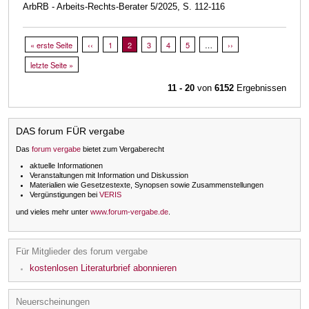
ArbRB - Arbeits-Rechts-Berater 5/2025, S. 112-116
Seitennummerierung
Erste Seite
« erste Seite
Vorherige Seite
‹‹
Page
1
Aktuelle Seite
2
Page
3
Page
4
Page
5
…
Nächste Seite
››
Letzte Seite
letzte Seite »
11 - 20
von
6152
Ergebnissen
DAS forum FÜR vergabe
Das
forum vergabe
bietet zum Vergaberecht
aktuelle Informationen
Veranstaltungen mit Information und Diskussion
Materialien wie Gesetzestexte, Synopsen sowie Zusammenstellungen
Vergünstigungen bei
VERIS
und vieles mehr unter
www.forum-vergabe.de
.
Für Mitglieder des forum vergabe
kostenlosen Literaturbrief abonnieren
Neuerscheinungen