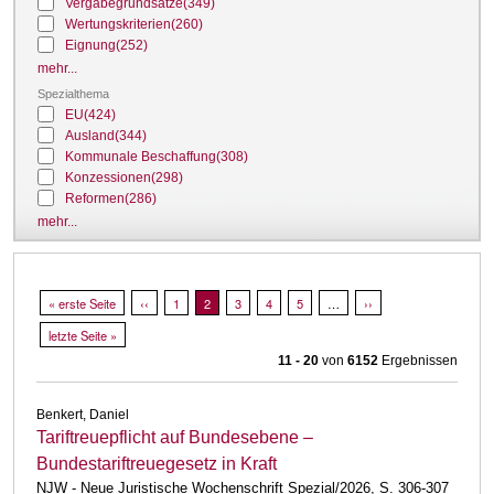
Vergabegrundsätze
(349)
Wertungskriterien
(260)
Eignung
(252)
mehr...
Spezialthema
EU
(424)
Ausland
(344)
Kommunale Beschaffung
(308)
Konzessionen
(298)
Reformen
(286)
mehr...
Seitennummerierung
Erste Seite
« erste Seite
Vorherige Seite
‹‹
Page
1
Aktuelle Seite
2
Page
3
Page
4
Page
5
…
Nächste Seite
››
Letzte Seite
letzte Seite »
11 - 20
von
6152
Ergebnissen
Benkert, Daniel
Tariftreuepflicht auf Bundesebene –
Bundestariftreuegesetz in Kraft
NJW - Neue Juristische Wochenschrift Spezial/2026, S. 306-307